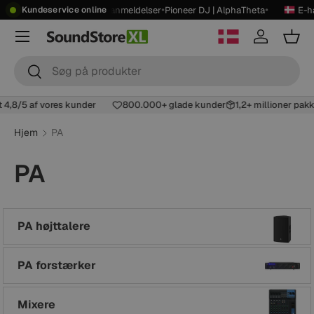
•
•
•
•
Showroom
4,8
★
14.000+ anmeldelser
Pioneer DJ | AlphaTheta
E-h
Kundeservice online
Spring til indhold
Menu
Log ind
Kur
Søg
Søg
t 4,8/5 af vores kunder
800.000+ glade kunder
1,2+ millioner pak
Hjem
PA
PA
PA højttalere
PA forstærker
Mixere