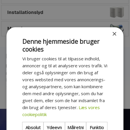
Installationslyd
Megafoner
×
Denne hjemmeside bruger
cookies
Pro audio og professionelt lydudstyr
Vi bruger cookies til at tilpasse indhold,
annoncer og til at analysere vores trafik. Vi
Pro audio udstyr er en bred kategori, der dækker over
deler også oplysninger om din brug af
alt fra mikrofoner og mixere til højttalere og audio
vores websted med vores annoncerings-
interfaces. Dette udstyr er designet til professionelle,
og analysepartnere, som kan kombinere
som kræver højeste kvalitet i lydproduktion, enten i
dem med andre oplysninger, som du har
studiet, under liveoptrædener eller i andre
Læs mere om PA
givet dem, eller som de har indsamlet fra
professionelle sammenhænge. I denne artikel vil vi gå i
din brug af deres tjenester.
Læs vores
dybden med forskellene på de forskellige typer udstyr
Få eksklusive tilbud og
cookiepolitik
og terminologier, såsom equalizere, limitere,
kompressorer, delefiltre, lydprocessorer og di bokse. Vi
medlemsrabatter
Absolut
Ydeevn
Målretni
Funktio
dækker også de vigtigste overvejelser, når man skal