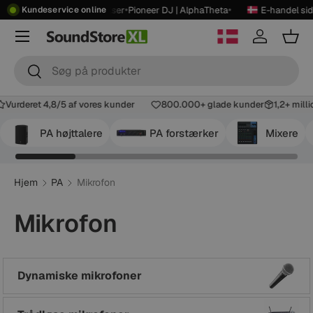
•
•
•
om
4,8
★
14.000+ anmeldelser
Pioneer DJ | AlphaTheta
E-handel si
Kundeservice online
Spring til indhold
Menu
Log ind
Kur
Søg
Søg
Vurderet 4,8/5 af vores kunder
800.000+ glade kunder
1,2+ mil
PA højttalere
PA forstærker
Mixere
Hjem
PA
Mikrofon
Mikrofon
Dynamiske mikrofoner