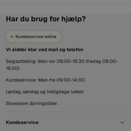
fitness, teater eller præsentationer, kan du se vores
udvalg af
headsets
.
Har du brug for hjælp?
Studiemikrofoner og optagelse
Til musikproduktion, vokal, voice-over og akustiske
Kundeservice online
optagelser finder du mikrofoner samlet under
studiemikrofoner og optagelse
.
Vi sidder klar ved mail og telefon
Et akustisk behandlet rum kan mindske refleksioner og
Salgsafdeling: Man-tor 09:00-16:30 (fredag 09:00-
rumklang. Se derfor også vores udvalg inden for
16:00)
studieakustik
.
Kundeservice: Man-fre 09:00-14:00
Podcast- og USB-mikrofoner
Lørdag, søndag og helligdage lukket
Podcastmikrofoner
er velegnede til tale, interviews,
Showroom åbningstider
streaming og broadcast. Nogle modeller bruger XLR,
mens andre kan forbindes direkte til computeren.
Kundeservice
USB-mikrofoner
har et indbygget lydinterface og er en
enkel løsning til podcast, gaming, videomøder og